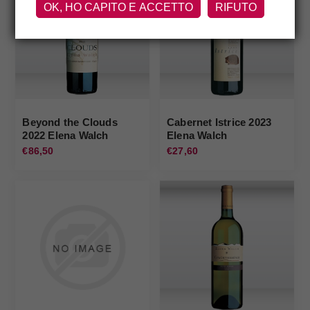
OK, HO CAPITO E ACCETTO
RIFUTO
Beyond the Clouds
Cabernet Istrice 2023
2022 Elena Walch
Elena Walch
€86,50
€27,60