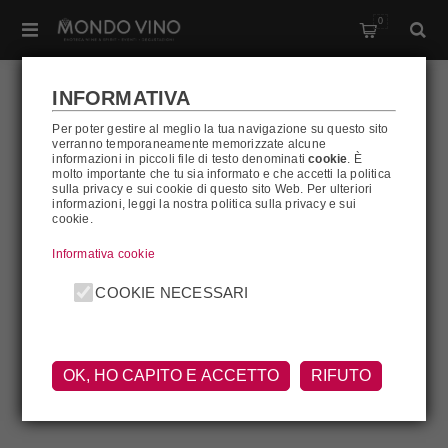
0
INFORMATIVA
Per poter gestire al meglio la tua navigazione su questo sito
verranno temporaneamente memorizzate alcune
CHATEAU PICHON-
informazioni in piccoli file di testo denominati
cookie
. È
molto importante che tu sia informato e che accetti la politica
sulla privacy e sui cookie di questo sito Web. Per ulteriori
LONGUEVILLE
informazioni, leggi la nostra politica sulla privacy e sui
cookie.
Informativa cookie
Chateau Pichon-Longueville
COOKIE NECESSARI
OK, HO CAPITO E ACCETTO
RIFUTO