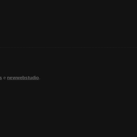
s
e
newwebstudio
.