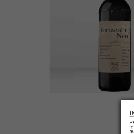
I
Pe
te
DE
te