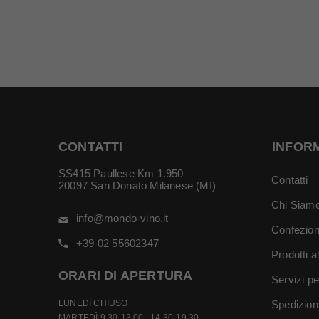
CONTATTI
INFOR
SS415 Paullese Km 1.950
Contatti
20097 San Donato Milanese (MI)
Chi Siam
info@mondo-vino.it
Confezion
+39 02 55602347
Prodotti a
ORARI DI APERTURA
Servizi pe
LUNEDÌ CHIUSO
Spedizion
MARTEDÌ 9.30-13.00 | 14.30-19.30