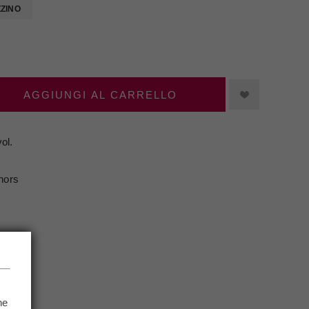
ZZINO
AGGIUNGI AL CARRELLO
ol.
hors
NFO
he