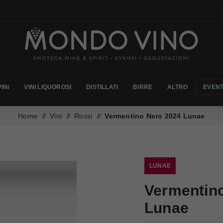
VINI
VINI LIQUOROSI
DISTILLATI
BIRRE
ALTRO
EVENT
Home
/
Vini
/
Rossi
/
Vermentino Nero 2024 Lunae
LUNAE
Vermentin
Lunae