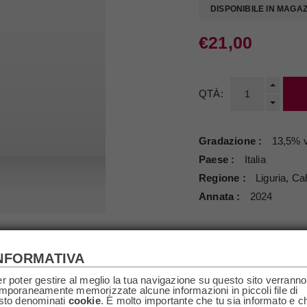
DISPONIBILE IN MAGA
€21,00
QTÀ:
Gradazione
13,5% v
Paese
Italia
Regione
Liguria, Ca
Annata
2024
NFORMATIVA
r poter gestire al meglio la tua navigazione su questo sito verranno
mporaneamente memorizzate alcune informazioni in piccoli file di
SCRIZIONE
SPECIFICHE
RICHIEDI I
sto denominati
cookie
. È molto importante che tu sia informato e c