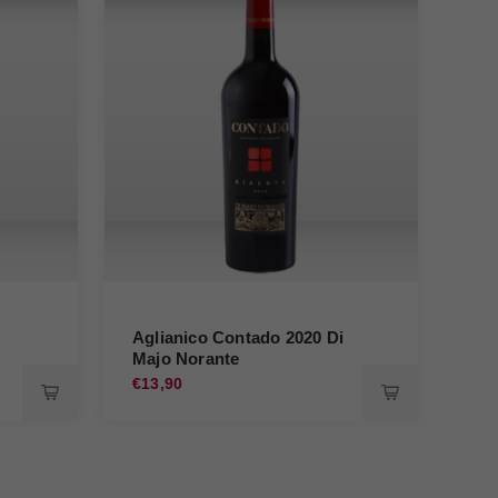
Aglianico Contado 2020 Di
Agl
Majo Norante
An
€13,90
€18