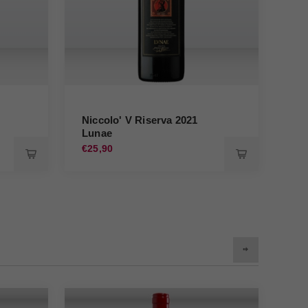
Niccolo' V Riserva 2021
Ver
Lunae
20
€25,90
€15