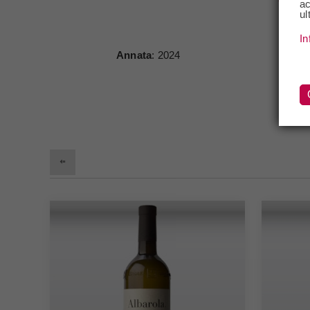
ac
ul
In
Annata
: 2024