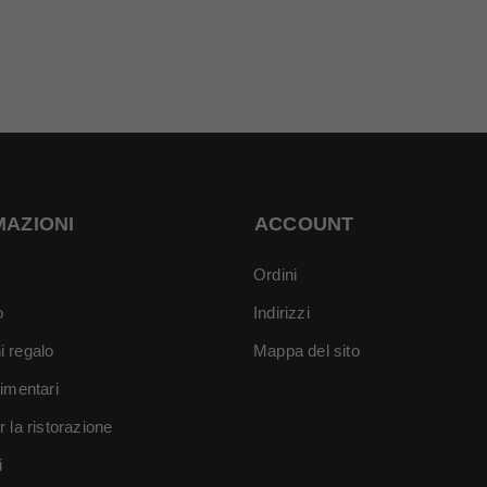
MAZIONI
ACCOUNT
Ordini
o
Indirizzi
i regalo
Mappa del sito
limentari
r la ristorazione
i