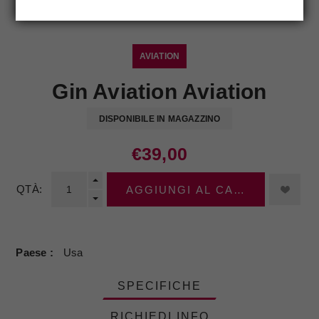
AVIATION
Gin Aviation Aviation
DISPONIBILE IN MAGAZZINO
€39,00
QTÀ:
AGGIUNGI AL CARRELLO
Paese
Usa
SPECIFICHE
RICHIEDI INFO