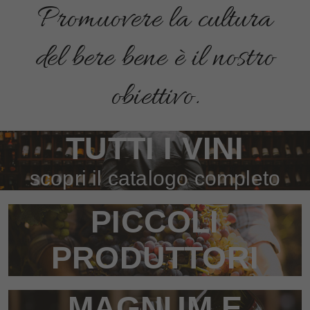
Promuovere la cultura
del bere bene è il nostro
obiettivo.
TUTTI I VINI
scopri il catalogo completo
PICCOLI
PRODUTTORI
MAGNUM E